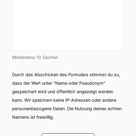
diesen Fragen und eines zeigt sich immer
wieder Unternehmensnachfolge ist kein
Vertragstermin, sie ist ein mehrjähriger
strategischer Prozess fachlich und emotional.
00:01:32: In dieser Folge zeige ich dir wie du
eine Übergabe strukturiert angehst welche
Fehler immer wieder passieren Und wie ich
Mindestens 10 Zeichen
konkret mit Abgeben arbeite die ihre Nachfolge
vorbereiten.
Durch das Abschicken des Formulars stimmst du zu,
00:01:45: Ist das interessant für dich?
dass der Wert unter "Name oder Pseudonym"
gespeichert wird und öffentlich angezeigt werden
00:01:47: Dann klicke auf abonnieren damit du
kann. Wir speichern keine IP-Adressen oder andere
keine folge mir verpasst Denn dieser Podcast
dreht sich um die Themen...
personenbezogene Daten. Die Nutzung deines echten
Unternehmerpersonen und
Namens ist freiwillig.
Unternehmensführungen sowie die Dynamik im
Team unter Unternehmerfamilie, im